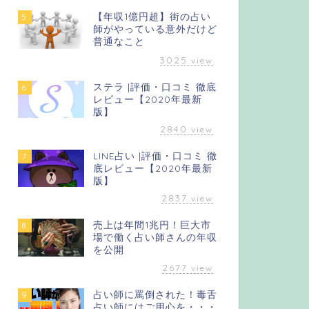
【年収1億円超】街の占い
5
師がやっている意外だけど
普通なこと
3025
view
ステラ |評価・口コミ 徹底
6
レビュー【2020年最新
版】
2840
view
LINE占い |評価・口コミ 徹
7
底レビュー【2020年最新
版】
2837
view
売上は年間1兆円！巨大市
8
場で働く占い師さんの年収
を公開
2677
view
占い師に罵倒された！毒舌
9
占い師にはご用心を・・・