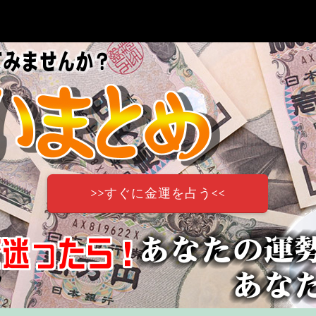
>>すぐに金運を占う<<