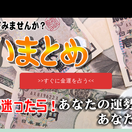
>>すぐに金運を占う<<