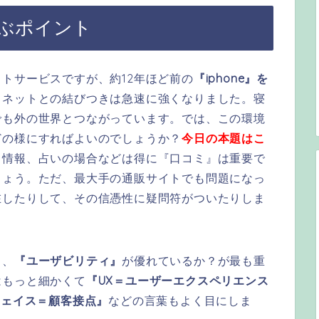
ぶポイント
トサービスですが、約12年ほど前の
『iphone』を
とネットとの結びつきは急速に強くなりました。寝
でも外の世界とつながっています。では、この環境
どの様にすればよいのでしょうか？
今日の本題はこ
る情報、占いの場合などは得に『口コミ』は重要で
しょう。ただ、最大手の通販サイトでも問題になっ
在したりして、その信憑性に疑問符がついたりしま
と、
『ユーザビリティ』
が優れているか？が最も重
はもっと細かくて
『UX＝ユーザーエクスペリエンス
フェイス＝顧客接点』
などの言葉もよく目にしま