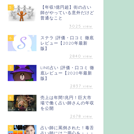
【年収1億円超】街の占い
5
師がやっている意外だけど
普通なこと
3025
view
ステラ |評価・口コミ 徹底
6
レビュー【2020年最新
版】
2840
view
LINE占い |評価・口コミ 徹
7
底レビュー【2020年最新
版】
2837
view
売上は年間1兆円！巨大市
8
場で働く占い師さんの年収
を公開
2678
view
占い師に罵倒された！毒舌
9
占い師にはご用心を・・・