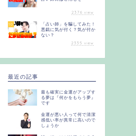
2376
view
「占い師」を騙してみた！
10
悪戯に気が付く？気が付か
ない？
2335
view
最近の記事
最も確実に金運がアップす
る夢は『何かをもらう夢』
です
金運が悪い人って何で清潔
感低い率が異常に高いので
しょうか